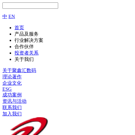
中
EN
首页
产品及服务
行业解决方案
合作伙伴
投资者关系
关于我们
关于聚鑫汇数码
理论著作
企业文化
ESG
成功案例
资讯与活动
联系我们
加入我们