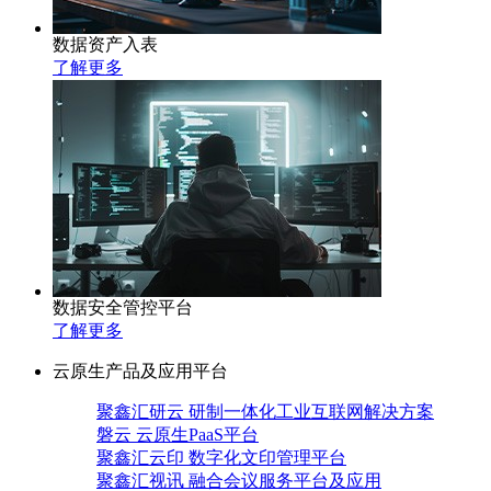
数据资产入表
了解更多
数据安全管控平台
了解更多
云原生产品及应用平台
聚鑫汇研云 研制一体化工业互联网解决方案
磐云 云原生PaaS平台
聚鑫汇云印 数字化文印管理平台
聚鑫汇视讯 融合会议服务平台及应用