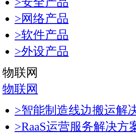
>安全产品
>网络产品
>软件产品
>外设产品
物联网
物联网
>智能制造线边搬运解
>RaaS运营服务解决方