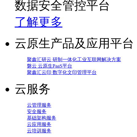
数据安全管控平台
了解更多
云原生产品及应用平台
聚鑫汇研云 研制一体化工业互联网解决方案
磐云 云原生PaaS平台
聚鑫汇云印 数字化文印管理平台
云服务
云管理服务
安全服务
基础架构服务
云应用服务
云培训服务