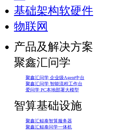
基础架构软硬件
物联网
产品及解决方案
聚鑫汇问学
聚鑫汇问学 企业级Agent中台
聚鑫汇问学 智能流程工作台
爱问学 PC本地部署大模型
智算基础设施
聚鑫汇鲲泰智算服务器
聚鑫汇鲲泰问学一体机