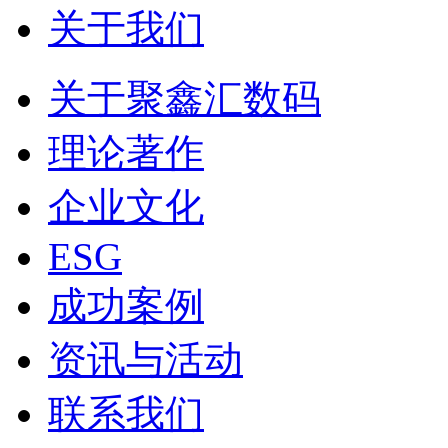
关于我们
关于聚鑫汇数码
理论著作
企业文化
ESG
成功案例
资讯与活动
联系我们