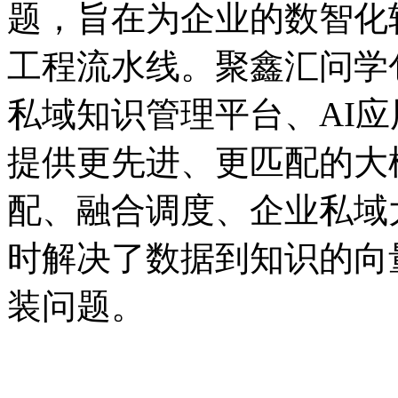
题，旨在为企业的数智
工程流水线。聚鑫汇问学包
私域知识管理平台、AI
提供更先进、更匹配的大
配、融合调度、企业
时解决了数据到知识的向
装问题。