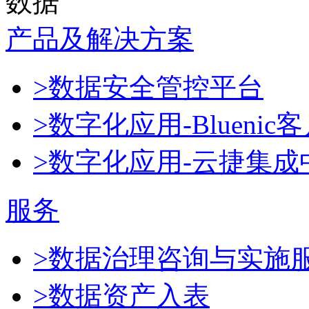
数据
产品及解决方案
>数据安全管控平台
>数字化应用-Blueni
>数字化应用-云捷集成
服务
>数据治理咨询与实施
>数据资产入表