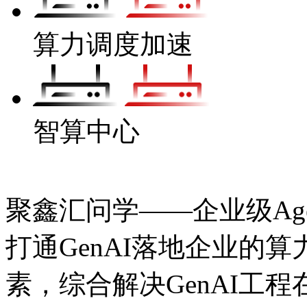
算力调度加速
智算中心
聚鑫汇问学——企业级Age
打通GenAI落地企业的算力
素，综合解决GenAI工程在