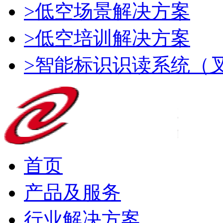
>低空场景解决方案
>低空培训解决方案
>智能标识识读系统（
首页
产品及服务
行业解决方案