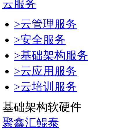
云服务
>云管理服务
>安全服务
>基础架构服务
>云应用服务
>云培训服务
基础架构软硬件
聚鑫汇鲲泰