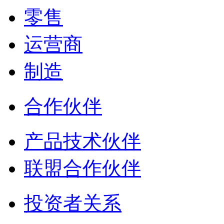
零售
运营商
制造
合作伙伴
产品技术伙伴
联盟合作伙伴
投资者关系