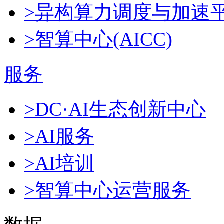
>异构算力调度与加速
>智算中心(AICC)
服务
>DC·AI生态创新中心
>AI服务
>AI培训
>智算中心运营服务