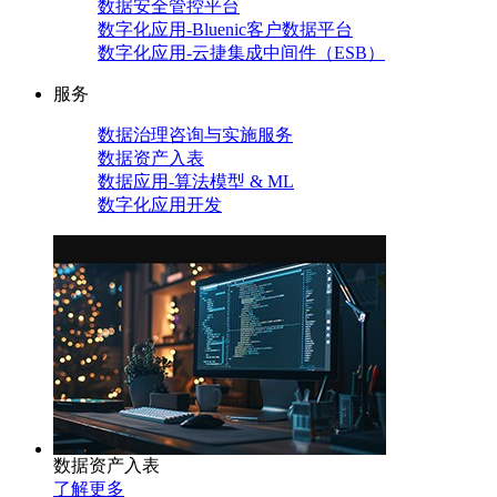
数据安全管控平台
数字化应用-Bluenic客户数据平台
数字化应用-云捷集成中间件（ESB）
服务
数据治理咨询与实施服务
数据资产入表
数据应用-算法模型 & ML
数字化应用开发
数据资产入表
了解更多