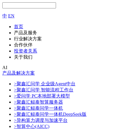
中
EN
首页
产品及服务
行业解决方案
合作伙伴
投资者关系
关于我们
AI
产品及解决方案
>聚鑫汇问学 企业级Agent中台
>聚鑫汇问学 智能流程工作台
>爱问学 PC本地部署大模型
>聚鑫汇鲲泰智算服务器
>聚鑫汇鲲泰问学一体机
>聚鑫汇鲲泰问学一体机DeepSeek版
>异构算力调度与加速平台
>智算中心(AICC)