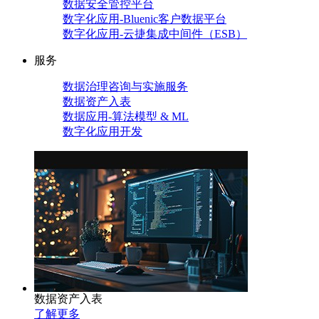
数据安全管控平台
数字化应用-Bluenic客户数据平台
数字化应用-云捷集成中间件（ESB）
服务
数据治理咨询与实施服务
数据资产入表
数据应用-算法模型 & ML
数字化应用开发
数据资产入表
了解更多