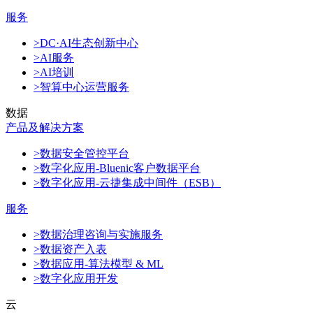
服务
>DC·AI生态创新中心
>AI服务
>AI培训
>智算中心运营服务
数据
产品及解决方案
>数据安全管控平台
>数字化应用-Bluenic客户数据平台
>数字化应用-云捷集成中间件（ESB）
服务
>数据治理咨询与实施服务
>数据资产入表
>数据应用-算法模型 & ML
>数字化应用开发
云