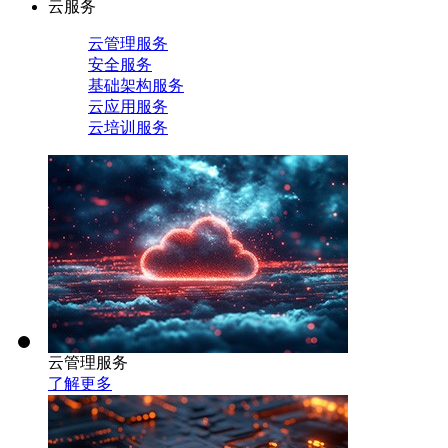
云服务
云管理服务
安全服务
基础架构服务
云应用服务
云培训服务
云管理服务
了解更多