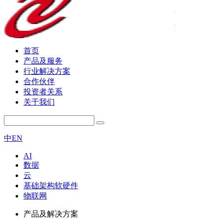
首页
产品及服务
行业解决方案
合作伙伴
投资者关系
关于我们
中
EN
AI
数据
云
基础架构软硬件
物联网
产品及解决方案