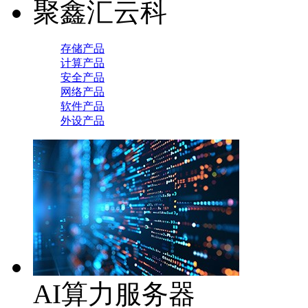
聚鑫汇云科
存储产品
计算产品
安全产品
网络产品
软件产品
外设产品
AI算力服务器