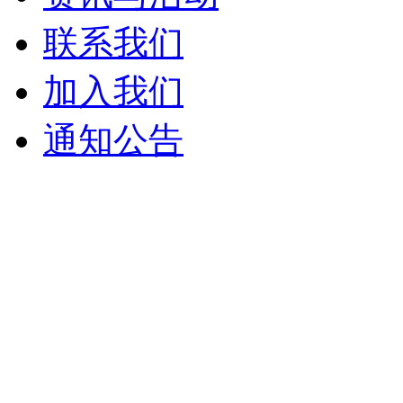
联系我们
加入我们
通知公告