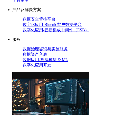
了解更多
产品及解决方案
数据安全管控平台
数字化应用-Bluenic客户数据平台
数字化应用-云捷集成中间件（ESB）
服务
数据治理咨询与实施服务
数据资产入表
数据应用-算法模型 & ML
数字化应用开发