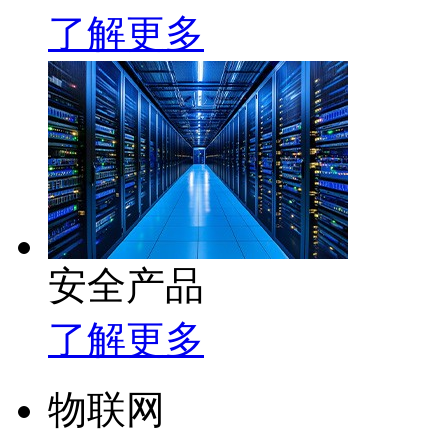
了解更多
安全产品
了解更多
物联网