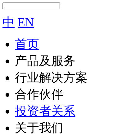
中
EN
首页
产品及服务
行业解决方案
合作伙伴
投资者关系
关于我们