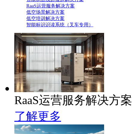
RaaS运营服务解决方案
低空场景解决方案
低空培训解决方案
智能标识识读系统（叉车专用）
RaaS运营服务解决方案
了解更多