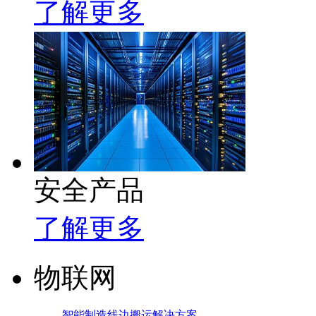
了解更多
安全产品
了解更多
物联网
智能制造线边搬运解决方案