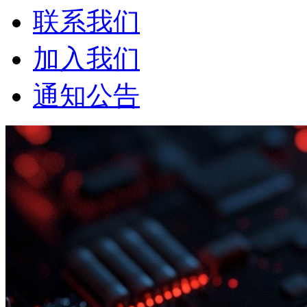
联系我们
加入我们
通知公告