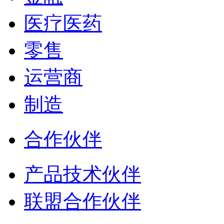
医疗医药
零售
运营商
制造
合作伙伴
产品技术伙伴
联盟合作伙伴