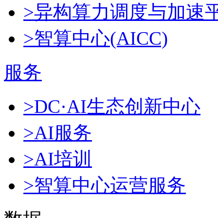
>异构算力调度与加速
>智算中心(AICC)
服务
>DC·AI生态创新中心
>AI服务
>AI培训
>智算中心运营服务