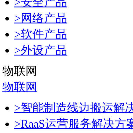
>安全产品
>网络产品
>软件产品
>外设产品
物联网
物联网
>智能制造线边搬运解
>RaaS运营服务解决方