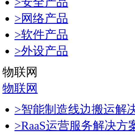
>安全产品
>网络产品
>软件产品
>外设产品
物联网
物联网
>智能制造线边搬运解
>RaaS运营服务解决方