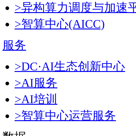
>异构算力调度与加速
>智算中心(AICC)
服务
>DC·AI生态创新中心
>AI服务
>AI培训
>智算中心运营服务