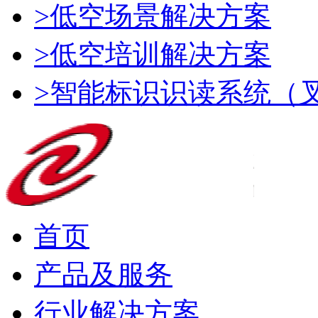
>低空场景解决方案
>低空培训解决方案
>智能标识识读系统（
首页
产品及服务
行业解决方案