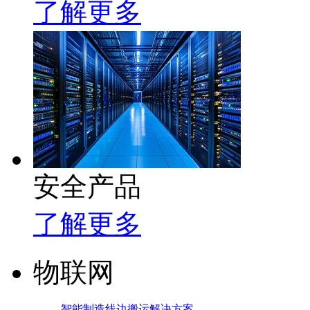
了解更多
安全产品
了解更多
物联网
智能制造线边搬运解决方案