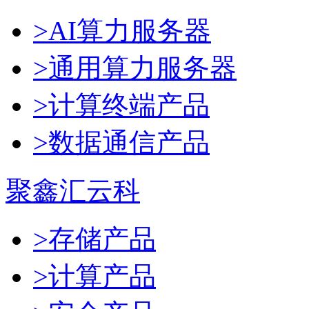
>AI算力服务器
>通用算力服务器
>计算终端产品
>数据通信产品
聚鑫汇云科
>存储产品
>计算产品