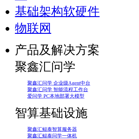
基础架构软硬件
物联网
产品及解决方案
聚鑫汇问学
聚鑫汇问学 企业级Agent中台
聚鑫汇问学 智能流程工作台
爱问学 PC本地部署大模型
智算基础设施
聚鑫汇鲲泰智算服务器
聚鑫汇鲲泰问学一体机