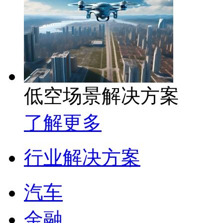
低空场景解决方案
了解更多
行业解决方案
汽车
金融