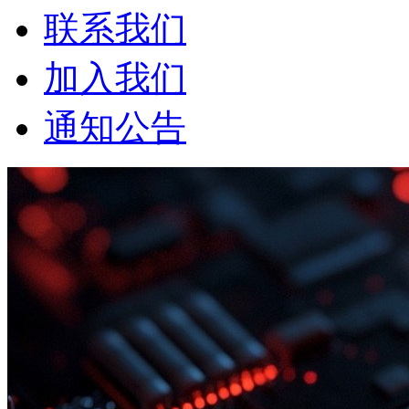
联系我们
加入我们
通知公告