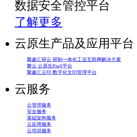
数据安全管控平台
了解更多
云原生产品及应用平台
聚鑫汇研云 研制一体化工业互联网解决方案
磐云 云原生PaaS平台
聚鑫汇云印 数字化文印管理平台
云服务
云管理服务
安全服务
基础架构服务
云应用服务
云培训服务