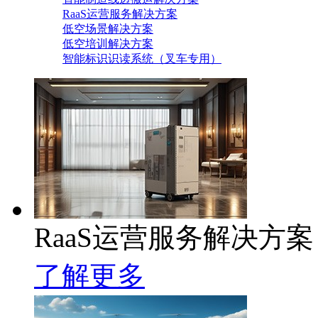
RaaS运营服务解决方案
低空场景解决方案
低空培训解决方案
智能标识识读系统（叉车专用）
RaaS运营服务解决方案
了解更多