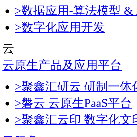
>数据应用-算法模型 & 
>数字化应用开发
云
云原生产品及应用平台
>聚鑫汇研云 研制一
>磐云 云原生PaaS平台
>聚鑫汇云印 数字化文