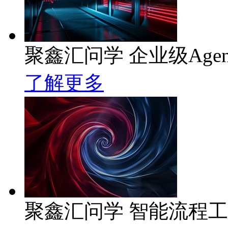
聚鑫汇问学 企业级Age
了解更多
聚鑫汇问学 智能流程