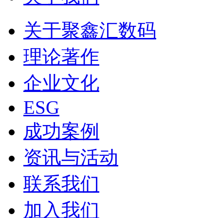
关于聚鑫汇数码
理论著作
企业文化
ESG
成功案例
资讯与活动
联系我们
加入我们