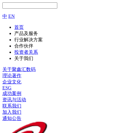
中
EN
首页
产品及服务
行业解决方案
合作伙伴
投资者关系
关于我们
关于聚鑫汇数码
理论著作
企业文化
ESG
成功案例
资讯与活动
联系我们
加入我们
通知公告