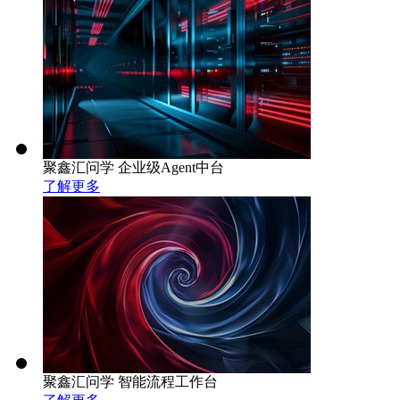
聚鑫汇问学 企业级Agent中台
了解更多
聚鑫汇问学 智能流程工作台