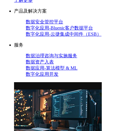
了解更多
产品及解决方案
数据安全管控平台
数字化应用-Bluenic客户数据平台
数字化应用-云捷集成中间件（ESB）
服务
数据治理咨询与实施服务
数据资产入表
数据应用-算法模型 & ML
数字化应用开发