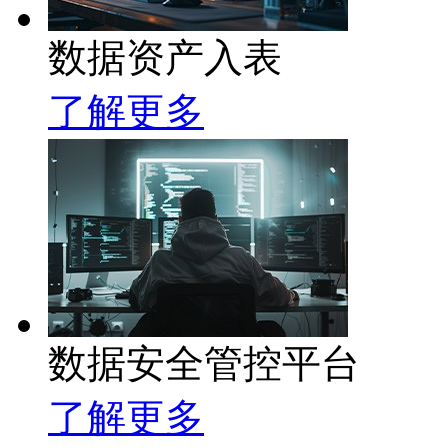
数据资产入表
了解更多
数据安全管控平台
了解更多