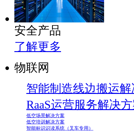
安全产品
了解更多
物联网
智能制造线边搬运解
RaaS运营服务解决
低空场景解决方案
低空培训解决方案
智能标识识读系统（叉车专用）