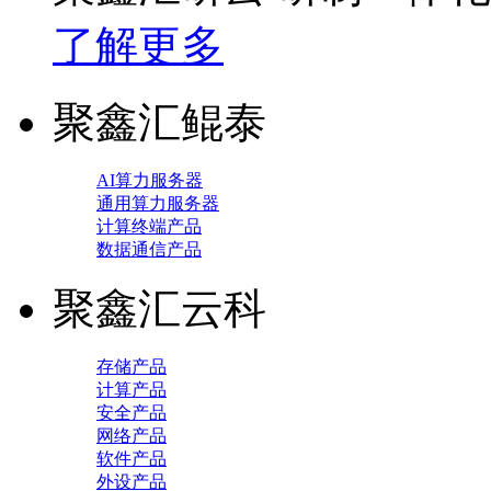
了解更多
聚鑫汇鲲泰
AI算力服务器
通用算力服务器
计算终端产品
数据通信产品
聚鑫汇云科
存储产品
计算产品
安全产品
网络产品
软件产品
外设产品