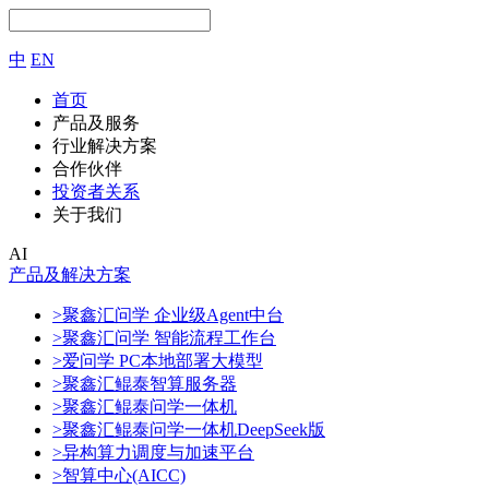
中
EN
首页
产品及服务
行业解决方案
合作伙伴
投资者关系
关于我们
AI
产品及解决方案
>聚鑫汇问学 企业级Agent中台
>聚鑫汇问学 智能流程工作台
>爱问学 PC本地部署大模型
>聚鑫汇鲲泰智算服务器
>聚鑫汇鲲泰问学一体机
>聚鑫汇鲲泰问学一体机DeepSeek版
>异构算力调度与加速平台
>智算中心(AICC)