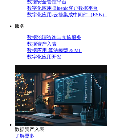
数据安全管控平台
数字化应用-Bluenic客户数据平台
数字化应用-云捷集成中间件（ESB）
服务
数据治理咨询与实施服务
数据资产入表
数据应用-算法模型 & ML
数字化应用开发
数据资产入表
了解更多