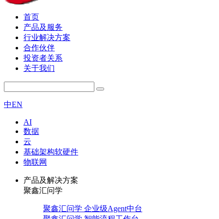
首页
产品及服务
行业解决方案
合作伙伴
投资者关系
关于我们
中
EN
AI
数据
云
基础架构软硬件
物联网
产品及解决方案
聚鑫汇问学
聚鑫汇问学 企业级Agent中台
聚鑫汇问学 智能流程工作台