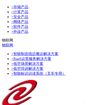
>存储产品
>计算产品
>安全产品
>网络产品
>软件产品
>外设产品
物联网
物联网
>智能制造线边搬运解决方案
>RaaS运营服务解决方案
>低空场景解决方案
>低空培训解决方案
>智能标识识读系统（叉车专用）