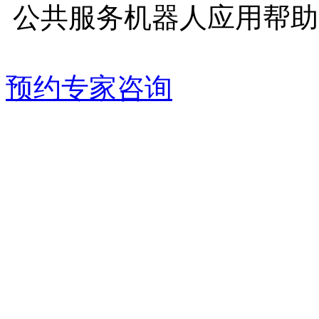
公共服务机器人应用帮助
预约专家咨询