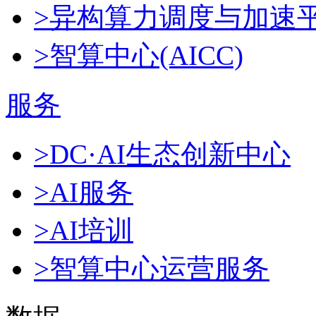
>异构算力调度与加速
>智算中心(AICC)
服务
>DC·AI生态创新中心
>AI服务
>AI培训
>智算中心运营服务