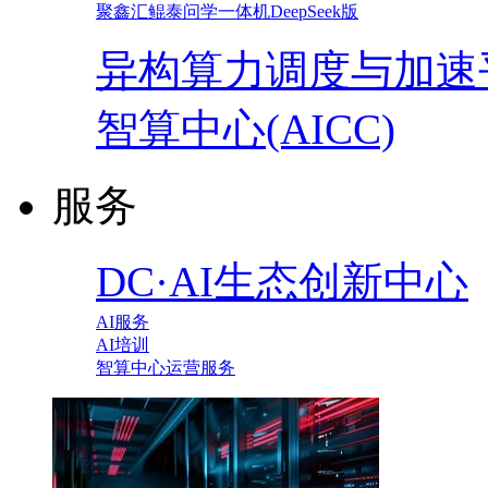
聚鑫汇鲲泰问学一体机DeepSeek版
异构算力调度与加速
智算中心(AICC)
服务
DC·AI生态创新中心
AI服务
AI培训
智算中心运营服务