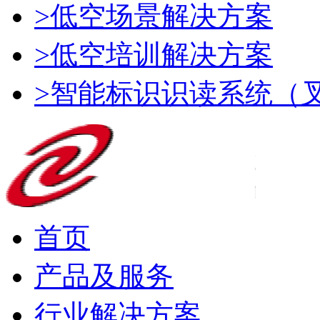
>低空场景解决方案
>低空培训解决方案
>智能标识识读系统（
首页
产品及服务
行业解决方案