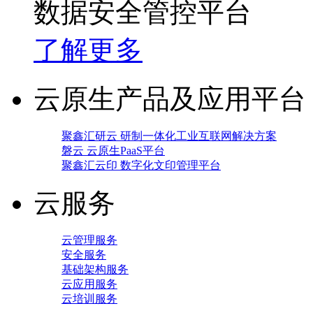
数据安全管控平台
了解更多
云原生产品及应用平台
聚鑫汇研云 研制一体化工业互联网解决方案
磐云 云原生PaaS平台
聚鑫汇云印 数字化文印管理平台
云服务
云管理服务
安全服务
基础架构服务
云应用服务
云培训服务