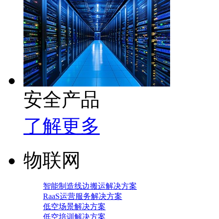
安全产品
了解更多
物联网
智能制造线边搬运解决方案
RaaS运营服务解决方案
低空场景解决方案
低空培训解决方案