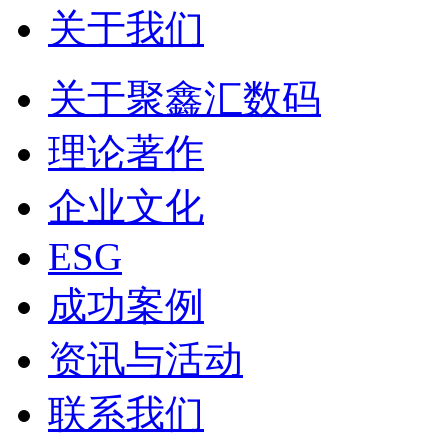
关于我们
关于聚鑫汇数码
理论著作
企业文化
ESG
成功案例
资讯与活动
联系我们