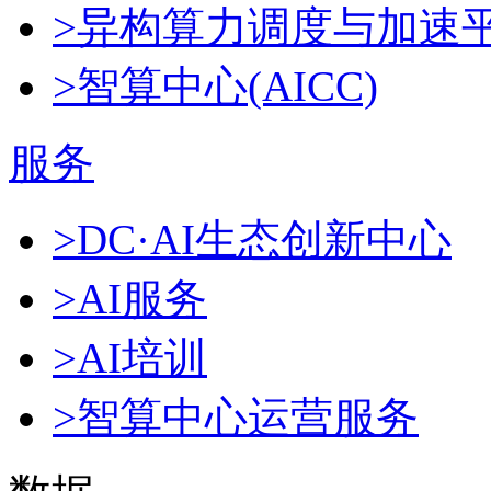
>异构算力调度与加速
>智算中心(AICC)
服务
>DC·AI生态创新中心
>AI服务
>AI培训
>智算中心运营服务