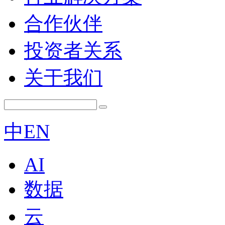
合作伙伴
投资者关系
关于我们
中
EN
AI
数据
云