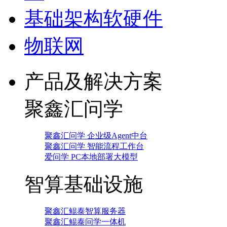
基础架构软硬件
物联网
产品及解决方案
聚鑫汇问学
聚鑫汇问学 企业级Agent中台
聚鑫汇问学 智能流程工作台
爱问学 PC本地部署大模型
智算基础设施
聚鑫汇鲲泰智算服务器
聚鑫汇鲲泰问学一体机