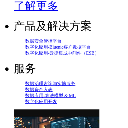
了解更多
产品及解决方案
数据安全管控平台
数字化应用-Bluenic客户数据平台
数字化应用-云捷集成中间件（ESB）
服务
数据治理咨询与实施服务
数据资产入表
数据应用-算法模型 & ML
数字化应用开发