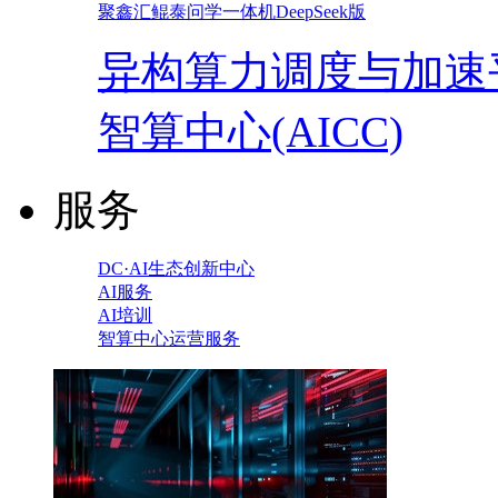
聚鑫汇鲲泰问学一体机DeepSeek版
异构算力调度与加速
智算中心(AICC)
服务
DC·AI生态创新中心
AI服务
AI培训
智算中心运营服务