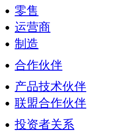
零售
运营商
制造
合作伙伴
产品技术伙伴
联盟合作伙伴
投资者关系