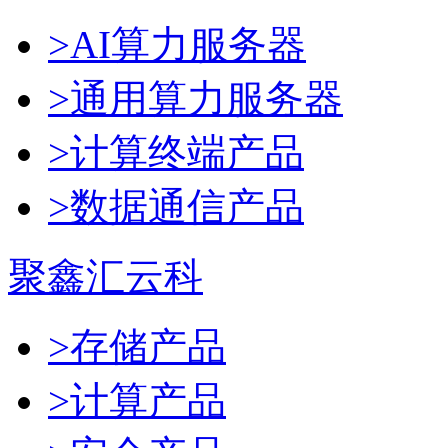
>AI算力服务器
>通用算力服务器
>计算终端产品
>数据通信产品
聚鑫汇云科
>存储产品
>计算产品