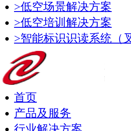
>低空场景解决方案
>低空培训解决方案
>智能标识识读系统（
首页
产品及服务
行业解决方案