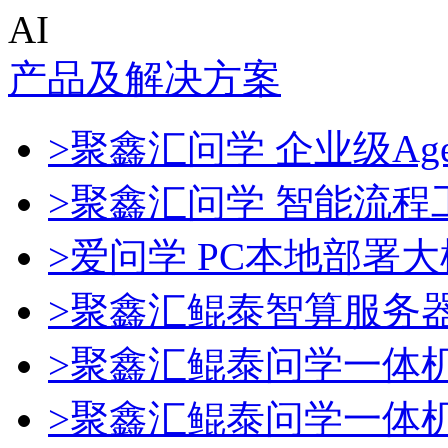
AI
产品及解决方案
>聚鑫汇问学 企业级Age
>聚鑫汇问学 智能流程
>爱问学 PC本地部署
>聚鑫汇鲲泰智算服务
>聚鑫汇鲲泰问学一体
>聚鑫汇鲲泰问学一体机De