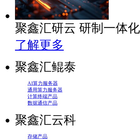
聚鑫汇研云 研制一体
了解更多
聚鑫汇鲲泰
AI算力服务器
通用算力服务器
计算终端产品
数据通信产品
聚鑫汇云科
存储产品