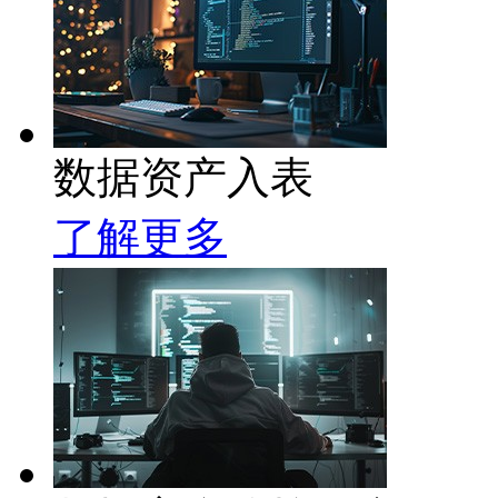
数据资产入表
了解更多