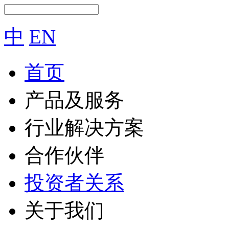
中
EN
首页
产品及服务
行业解决方案
合作伙伴
投资者关系
关于我们