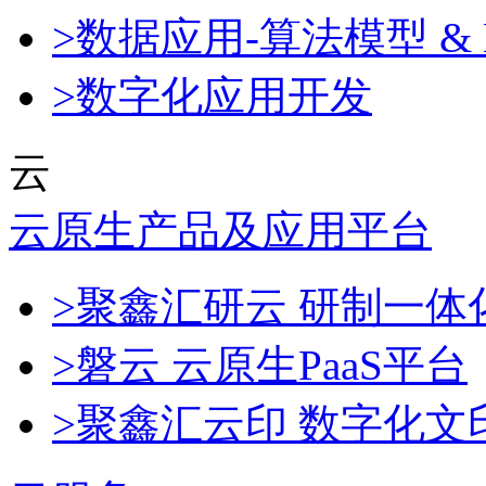
>数据应用-算法模型 & 
>数字化应用开发
云
云原生产品及应用平台
>聚鑫汇研云 研制一
>磐云 云原生PaaS平台
>聚鑫汇云印 数字化文