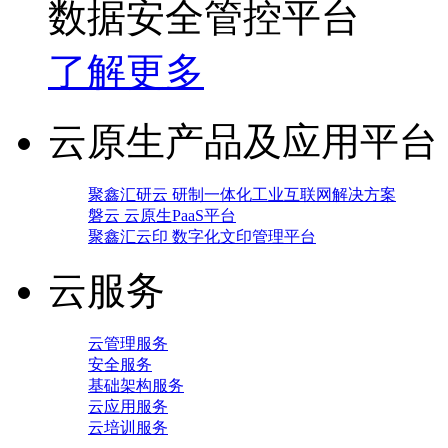
数据安全管控平台
了解更多
云原生产品及应用平台
聚鑫汇研云 研制一体化工业互联网解决方案
磐云 云原生PaaS平台
聚鑫汇云印 数字化文印管理平台
云服务
云管理服务
安全服务
基础架构服务
云应用服务
云培训服务