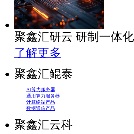
聚鑫汇研云 研制一体
了解更多
聚鑫汇鲲泰
AI算力服务器
通用算力服务器
计算终端产品
数据通信产品
聚鑫汇云科