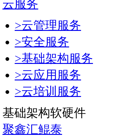
云服务
>云管理服务
>安全服务
>基础架构服务
>云应用服务
>云培训服务
基础架构软硬件
聚鑫汇鲲泰