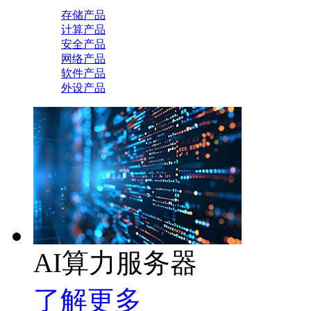
存储产品
计算产品
安全产品
网络产品
软件产品
外设产品
AI算力服务器
了解更多