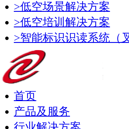
>低空场景解决方案
>低空培训解决方案
>智能标识识读系统（
首页
产品及服务
行业解决方案