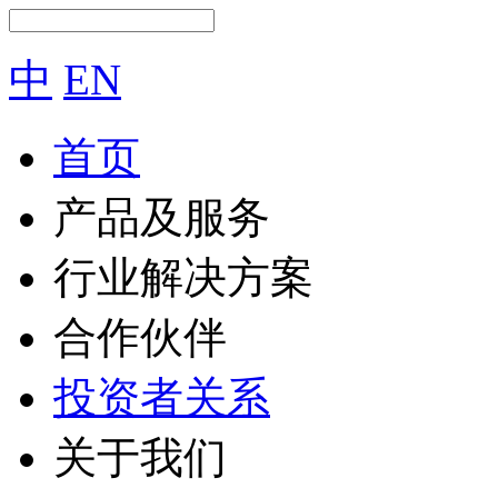
中
EN
首页
产品及服务
行业解决方案
合作伙伴
投资者关系
关于我们