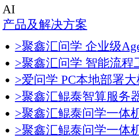
AI
产品及解决方案
>聚鑫汇问学 企业级Age
>聚鑫汇问学 智能流程
>爱问学 PC本地部署
>聚鑫汇鲲泰智算服务
>聚鑫汇鲲泰问学一体
>聚鑫汇鲲泰问学一体机De