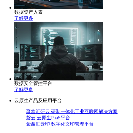
数据资产入表
了解更多
数据安全管控平台
了解更多
云原生产品及应用平台
聚鑫汇研云 研制一体化工业互联网解决方案
磐云 云原生PaaS平台
聚鑫汇云印 数字化文印管理平台